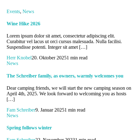
Events
,
News
Wine Hike 2026
Lorem ipsum dolor sit amet, consectetur adipiscing elit.
Curabitur vel lacus ut orci cursus malesuada. Nulla facilisi.
Suspendisse potenti. Integer sit amet […]
Herr Knobel
20. Oktober 2025
1 min read
News
The Schreiber family, as owners, warmly welcomes you
Dear camping friends, we will start the new camping season on
April 4th, 2025. We look forward to welcoming you as hosts
[…]
Fam Schreiber
9. Januar 2025
1 min read
News
Spring follows winter
Fam Schreiber
22. November 2023
1 min read